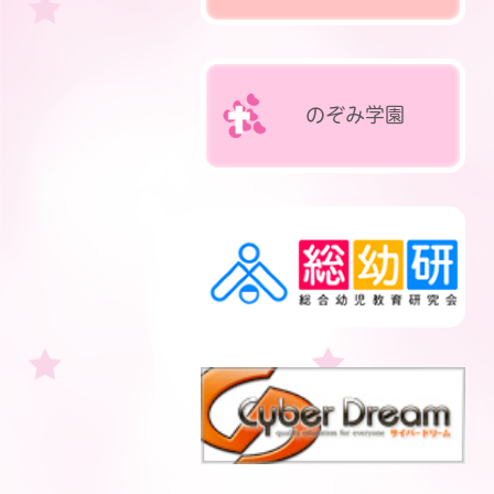
のぞみ
学園