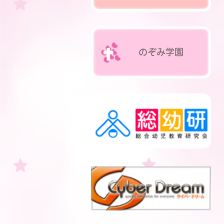
のぞみ
学園